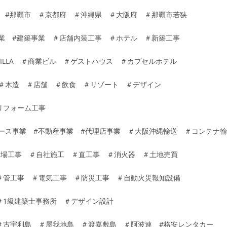
縄 #那覇市 ＃京都府 ＃沖縄県 ＃大阪府 ＃那覇市若狭
築業 #建築事業 ＃店舗内装工事 ＃ホテル ＃新築工事
ILLA ＃商業ビル ＃ゲストハウス ＃カプセルホテル
 ＃木造 ＃店舗 ＃飲食 ＃リゾート ＃デザイン
リフォーム工事
リース事業 #不動産事業 #代理店事業 ＃大阪沖縄輸送 ＃コンテナ
足場工事 ＃自社施工 ＃直工事 ＃消火器 ＃土地売買
＃管工事 ＃電気工事 ＃防災工事 ＃自動火災報知設備
＃1級建築士事務所 ＃デザイン設計
＃古宇利島 ＃屋我地島 ＃渡嘉敷島 ＃阿波連 #格安レンタカー