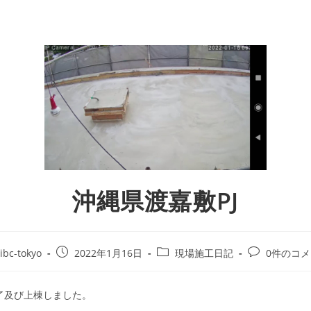
沖縄県渡嘉敷PJ
ibc-tokyo
2022年1月16日
現場施工日記
0件のコ
 終了及び上棟しました。