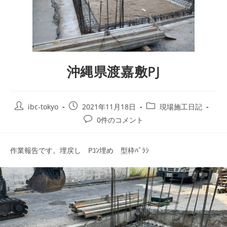
沖縄県渡嘉敷PJ
ibc-tokyo
2021年11月18日
現場施工日記
0件のコメント
作業報告です。埋戻し Pｺﾝ埋め 型枠ﾊﾞﾗｼ